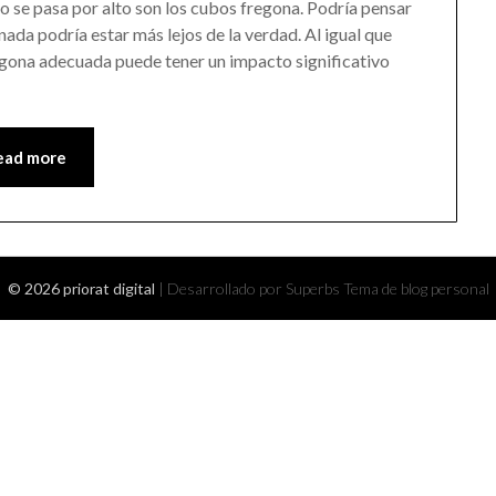
o se pasa por alto son los cubos fregona. Podría pensar
nada podría estar más lejos de la verdad. Al igual que
regona adecuada puede tener un impacto significativo
ead more
© 2026 priorat digital
| Desarrollado por Superbs
Tema de blog personal