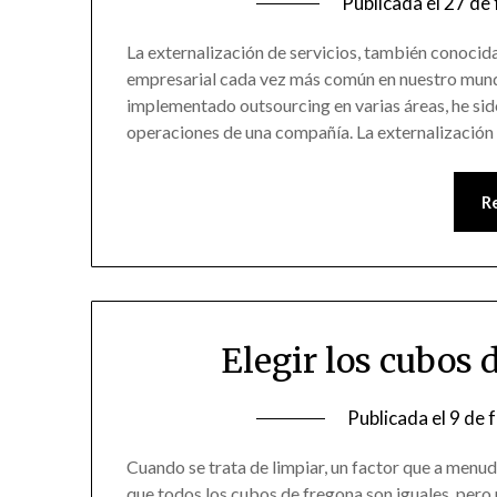
Publicada el
27 de
La externalización de servicios, también conocid
empresarial cada vez más común en nuestro mund
implementado outsourcing en varias áreas, he sid
operaciones de una compañía. La externalización
R
Elegir los cubos
Publicada el
9 de 
Cuando se trata de limpiar, un factor que a menud
que todos los cubos de fregona son iguales, pero 