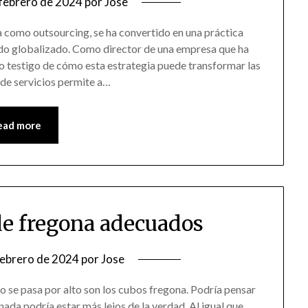
 febrero de 2024
por
Jose
a como outsourcing, se ha convertido en una práctica
o globalizado. Como director de una empresa que ha
o testigo de cómo esta estrategia puede transformar las
 de servicios permite a…
ead more
 de fregona adecuados
febrero de 2024
por
Jose
o se pasa por alto son los cubos fregona. Podría pensar
nada podría estar más lejos de la verdad. Al igual que