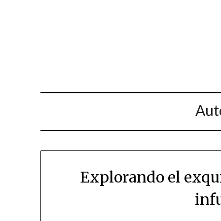
Saltar
al
contenido
Aut
Explorando el exqui
inf